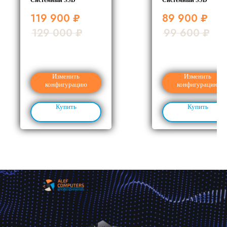
Системный SSD
Системный SSD
119 900
₽
89 900
₽
129 000
₽
99 600
₽
Изменить
Изменить
конфигурацию
конфигурацию
Купить
Купить